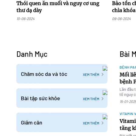
Thói quen ăn muối và nguy cơ ung
Bảo tồn c
thư dạ dày
chìa khóa 
người già
10-06-2024
09-06-2024
Danh Mục
Bài 
BỆNH PA
Chăm sóc da và tóc
Mối li
XEM THÊM
bệnh P
Lần đầu t
tố nguy c
Bài tập sức khỏe
XEM THÊM
Parkinso
15-01-202
VITAMIN 
Vitami
Giảm cân
XEM THÊM
tăng k
người 
Bài viết 