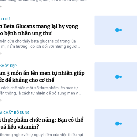
hì nguy cơ mắc ALS càng cao
4
G THƯ
ơ Beta Glucans mang lại hy vọng
o bệnh nhân ung thư
iên cứu cho thấy beta glucans có trong lúa
 mì, nấm hương ..có ích đối với những người
 thư
4
 KHỎE ĐẸP
àm 3 món ăn lên men tự nhiên giúp
ức đề kháng cho cơ thể
u cách chế biến một số thực phẩm lên men tự
yền thống, là cách tự nhiên để bổ sung men vi
4
VÀ CHẤT BỔ SUNG
i thực phẩm chức năng: Bạn có thể
uá liều vitamin?
thường nghe về sự nguy hiểm của việc thiếu hụt