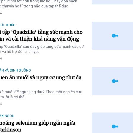
 phục hồi tốt hơn trong lúc ngủ, hãy dọn sạch
c chuyển hoá” trong não qua tập thể dục
4
SỨC KHỎE
i tập ‘Quadzilla’ tăng sức mạnh cho
ân và cải thiện khả năng vận động
ập ‘Quadzilla’ sau đây giúp tăng sức mạnh các cơ
i và hỗ trợ đôi chân yếu
4
ẨM VÀ DINH DƯỠNG
uen ăn muối và nguy cơ ung thư dạ
n ít muối để ngừa ung thư? Theo một nghiên cứu
rả lời là có thể.
4
RKINSON
hoáng selenium giúp ngăn ngừa
arkinson