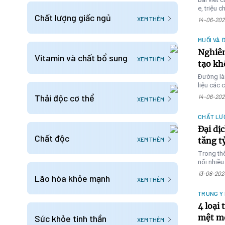
e, triệu 
Chất lượng giấc ngủ
vitamin C
XEM THÊM
14-06-202
MUỐI VÀ 
Nghiên
Vitamin và chất bổ sung
XEM THÊM
tạo kh
Đường là
liệu các 
Thải độc cơ thể
14-06-202
XEM THÊM
CHẤT LƯ
Đại dị
Chất độc
XEM THÊM
tăng t
Trong th
nối nhiều
thành mộ
13-06-202
Lão hóa khỏe mạnh
XEM THÊM
TRUNG Y
4 loại 
mệt mỏ
Sức khỏe tinh thần
XEM THÊM