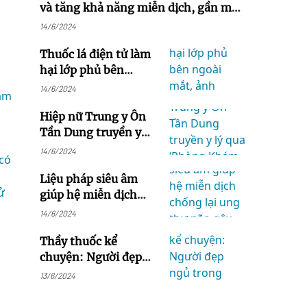
và tăng khả năng miễn dịch, gần một
nửa người Mỹ không hấp thu đủ
14/6/2024
vitamin C
Thuốc lá điện tử làm
hại lớp phủ bên
ngoài mắt, ảnh
14/6/2024
hưởng đến thị lực
Hiệp nữ Trung y Ôn
Tần Dung truyền y
lý qua ‘Phòng Khám
14/6/2024
Minh Huệ’
Liệu pháp siêu âm
giúp hệ miễn dịch
chống lại ung thư
14/6/2024
não gây chết người
Thầy thuốc kể
chuyện: Người đẹp
ngủ trong rừng
13/6/2024