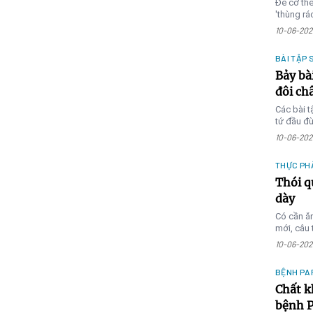
Để cơ thể
'thùng rá
10-06-202
BÀI TẬP 
Bảy bà
đôi ch
Các bài t
tứ đầu đù
10-06-202
THỰC PH
Thói q
dày
Có cần ă
mới, câu t
10-06-202
BỆNH PA
Chất k
bệnh P