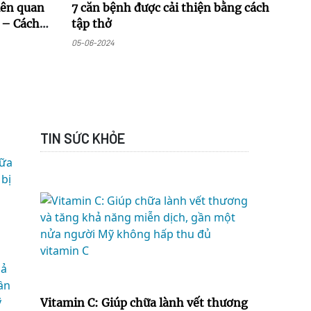
iên quan
7 căn bệnh được cải thiện bằng cách
 – Cách
tập thở
05-06-2024
TIN SỨC KHỎE
Vitamin C: Giúp chữa lành vết thương