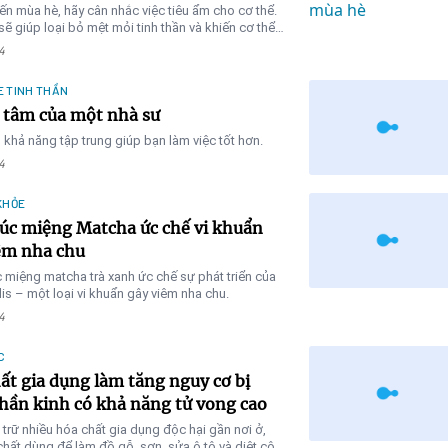
ến mùa hè, hãy cân nhắc việc tiêu ẩm cho cơ thể.
sẽ giúp loại bỏ mệt mỏi tinh thần và khiến cơ thể
g hơn
4
E TINH THẦN
 tâm của một nhà sư
 khả năng tập trung giúp bạn làm việc tốt hơn.
4
KHỎE
úc miệng Matcha ức chế vi khuẩn
êm nha chu
miệng matcha trà xanh ức chế sự phát triển của
alis – một loại vi khuẩn gây viêm nha chu.
4
C
ất gia dụng làm tăng nguy cơ bị
hần kinh có khả năng tử vong cao
 trữ nhiều hóa chất gia dụng độc hại gần nơi ở,
hất dùng để làm đồ gỗ, sơn, sửa ô tô và diệt côn