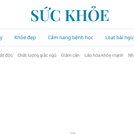
y
Khỏe đẹp
Cẩm nang bệnh học
Loạt bài ngu
ất độc
Chất lượng giấc ngủ
Giảm cân
Lão hóa khỏe mạnh
Nh