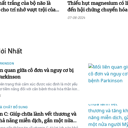
hất trắng của bộ não là
Thiếu hụt magnesium có l
cho trí nhớ vượt trội của
đến hội chứng chuyển hóa
tăng hấp thu
07-06-2024
Mới Nhất
RKINSON
ên quan giữa cô đơn và nguy cơ bị
arkinson
iên trạng thái cảm xúc được xác định là một yếu
ơ tiềm năng đối với căn bệnh thoái hóa thần kinh
n
5
VÀ CHẤT BỔ SUNG
n C: Giúp chữa lành vết thương và
hả năng miễn dịch, gần một nửa
Mỹ không hấp thu đủ vitamin C
cung cấp thông tin về vitamin C, từ lợi ích sức khỏ