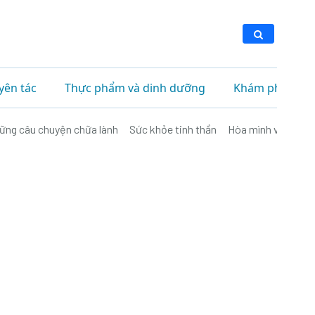
yên tác
Thực phẩm và dinh dưỡng
Khám phá
ững câu chuyện chữa lành
Sức khỏe tinh thần
Hòa mình vào thiê