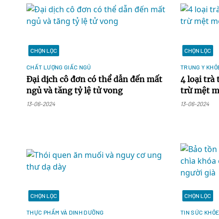
CHỌN LỌC
CHỌN LỌC
CHẤT LƯỢNG GIẤC NGỦ
TRUNG Y KHỎ
Đại dịch cô đơn có thể dẫn đến mất
4 loại trà
ngủ và tăng tỷ lệ tử vong
trừ mệt m
13-06-2024
13-06-2024
CHỌN LỌC
CHỌN LỌC
THỰC PHẨM VÀ DINH DƯỠNG
TIN SỨC KHỎ