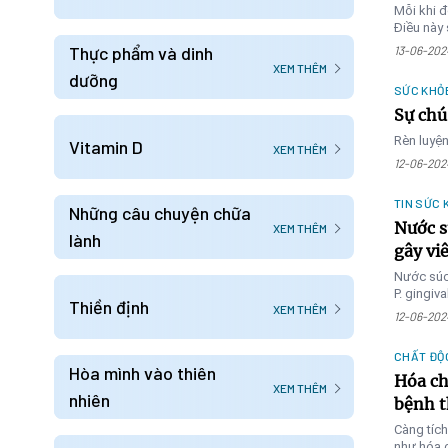
Mỗi khi đ
Điều này 
nhẹ nhàn
Thực phẩm và dinh
13-06-202
XEM THÊM
dưỡng
SỨC KHỎ
Sự chú
Rèn luyện
Vitamin D
XEM THÊM
12-06-202
TIN SỨC 
Những câu chuyện chữa
Nước s
XEM THÊM
lành
gây vi
Nước súc 
P. gingiv
Thiền định
XEM THÊM
12-06-202
CHẤT ĐỘ
Hòa mình vào thiên
Hóa ch
XEM THÊM
nhiên
bệnh t
Càng tích
như hóa c