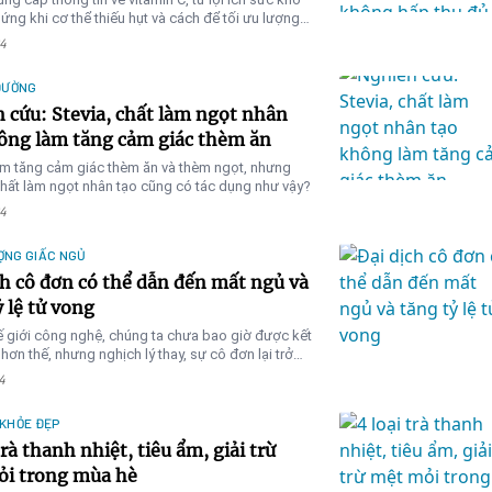
chứng khi cơ thể thiếu hụt và cách để tối ưu lượng
 hấp thu
4
ĐƯỜNG
 cứu: Stevia, chất làm ngọt nhân
ông làm tăng cảm giác thèm ăn
m tăng cảm giác thèm ăn và thèm ngọt, nhưng
chất làm ngọt nhân tạo cũng có tác dụng như vậy?
4
ỢNG GIẤC NGỦ
ch cô đơn có thể dẫn đến mất ngủ và
ỷ lệ tử vong
ế giới công nghệ, chúng ta chưa bao giờ được kết
 hơn thế, nhưng nghịch lý thay, sự cô đơn lại trở
t căn bệnh thầm lặng.
4
 KHỎE ĐẸP
trà thanh nhiệt, tiêu ẩm, giải trừ
i trong mùa hè