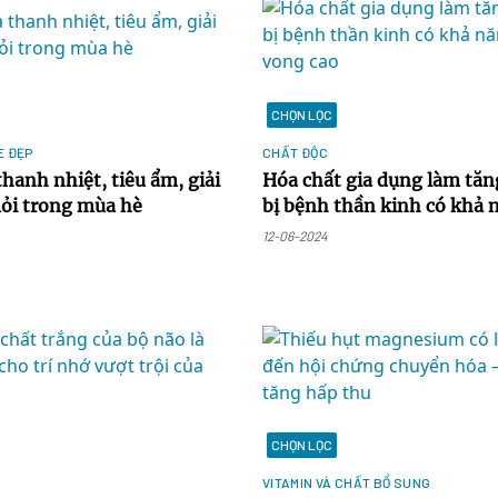
CHỌN LỌC
E ĐẸP
CHẤT ĐỘC
 thanh nhiệt, tiêu ẩm, giải
Hóa chất gia dụng làm tăn
ỏi trong mùa hè
bị bệnh thần kinh có khả 
vong cao
12-06-2024
CHỌN LỌC
E
VITAMIN VÀ CHẤT BỔ SUNG