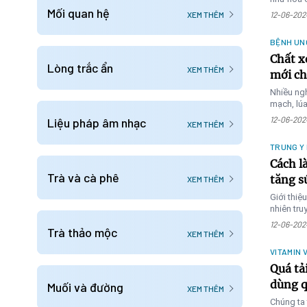
Mối quan hệ
trùng, t
XEM THÊM
12-06-202
BỆNH UN
Chất x
Lòng trắc ẩn
XEM THÊM
mới ch
Nhiều ngh
mạch, lúa
bệnh ung
12-06-202
Liệu pháp âm nhạc
XEM THÊM
TRUNG Y
Cách l
Trà và cà phê
tăng s
XEM THÊM
Giới thiệ
nhiên tru
sinh.
12-06-202
Trà thảo mộc
XEM THÊM
VITAMIN 
Quá tả
dùng q
Muối và đường
XEM THÊM
Chúng ta 