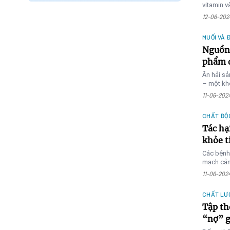
vitamin 
phẩm chứ
12-06-202
MUỐI VÀ 
Nguồn 
phẩm d
Ăn hải sả
– một kho
11-06-202
CHẤT ĐỘ
Tác hạ
khỏe t
Các bệnh
mạch cản
vong do 
11-06-202
CHẤT LƯ
Tập th
“nợ” g