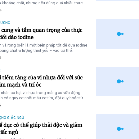
và khoáng chất, nhưng nếu dùng quá nhiều thực
c năng thì sao?
4
ĐƯỜNG
cung và tầm quan trọng của thực
ồi dào iodine
n và rong biển là một biện pháp tốt để đưa iodine
áng chất vi lượng thiết yếu – vào cơ thể.
4
C
i tiềm tàng của vi nhựa đối với sức
im mạch và trí óc
 nhân có hạt vi nhựa trong mảng xơ vữa động
h có nguy cơ nhồi máu cơ tim, đột quỵ hoặc tử
mọi nguyên nhân cao hơn 4.5 lần
4
ỢNG GIẤC NGỦ
ể dục có thể giúp thải độc và giảm
iấc ngủ