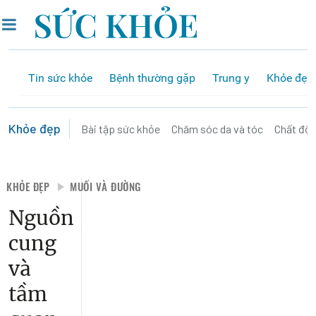
Tin sức khỏe
Bệnh thường gặp
Trung y
Khỏe đẹp
Khỏe đẹp
Bài tập sức khỏe
Chăm sóc da và tóc
Chất độ
KHỎE ĐẸP
MUỐI VÀ ĐƯỜNG
Nguồn
cung
và
tầm