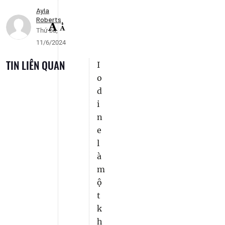
Ayla
Roberts
Thứ ba,
11/6/2024
TIN LIÊN QUAN
I
o
d
i
n
e
l
à
m
ộ
t
k
h