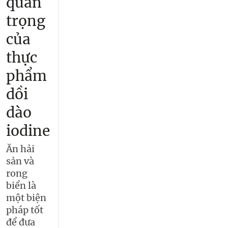
quan
trọng
của
thực
phẩm
dồi
dào
iodine
Ăn hải
sản và
rong
biển là
một biện
pháp tốt
để đưa