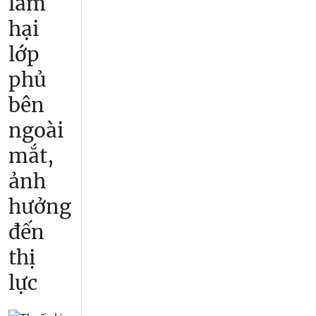
làm
hại
lớp
phủ
bên
ngoài
mắt,
ảnh
hưởng
đến
thị
lực