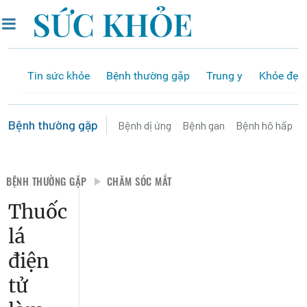
Tin sức khỏe
Bệnh thường gặp
Trung y
Khỏe đẹp
Bệnh thường gặp
Bệnh dị ứng
Bệnh gan
Bệnh hô hấp
BỆNH THƯỜNG GẶP
CHĂM SÓC MẮT
Thuốc
lá
điện
tử