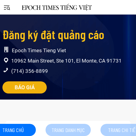
Đăng ký đặt quảng cáo
Epoch Times Tieng Viet
10962 Main Street, Ste 101, El Monte, CA 91731
(714) 356-8899
BÁO GIÁ
TRANG CHỦ
TRANG DANH MỤC
TRANG CHI TIẾ