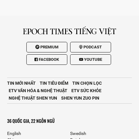
PREMIUM
PODCAST
FACEBOOK
YOUTUBE
TIN MỚI NHẤT
TIN TIÊU ĐIỂM
TIN CHỌN LỌC
ETV VĂN HÓA & NGHỆ THUẬT
ETV SỨC KHỎE
NGHỆ THUẬT SHEN YUN
SHEN YUN ZUO PIN
36 QUỐC GIA, 22 NGÔN NGỮ
English
Swedish