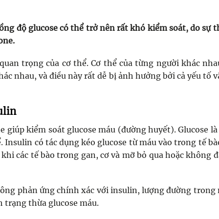
ng độ glucose có thể trở nên rất khó kiểm soát, do sự t
one.
 quan trọng của cơ thể. Cơ thể của từng người khác nha
ác nhau, và điều này rất dễ bị ảnh hưởng bởi cả yếu tố vậ
ulin
ne giúp kiểm soát glucose máu (đường huyết). Glucose l
ể. Insulin có tác dụng kéo glucose từ máu vào trong tế bà
a khi các tế bào trong gan, cơ và mỡ bỏ qua hoặc không 
hông phản ứng chính xác với insulin, lượng đường trong
nh trạng thừa glucose máu.