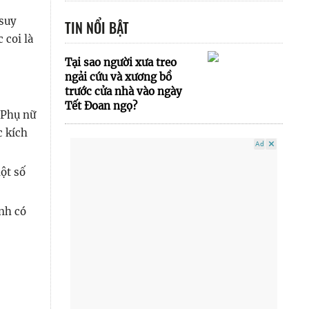
 suy
TIN NỔI BẬT
 coi là
Tại sao người xưa treo
ngải cứu và xương bồ
trước cửa nhà vào ngày
Tết Đoan ngọ?
 Phụ nữ
c kích
Ad
một số
nh có