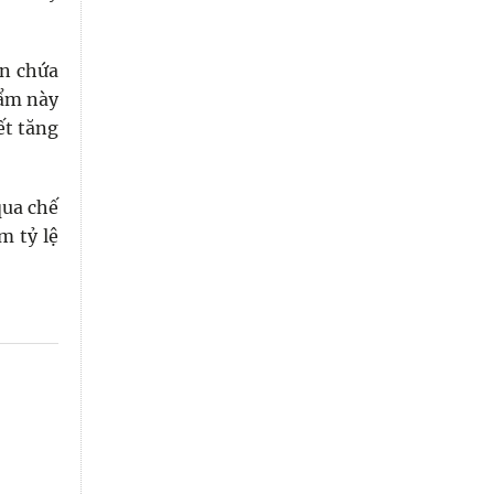
ẵn chứa
hẩm này
ết tăng
qua chế
m tỷ lệ