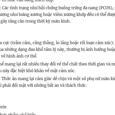
 Các tình trạng như hội chứng buồng trứng đa nang (PCOS),
 xương như loãng xương hoặc viêm xương khớp đều có thể được
 gây tăng cân trong thời kỳ mãn kinh.
u cực (trầm cảm, căng thẳng, lo lắng hoặc rối loạn cảm xúc):
qua những dạng đau khổ tâm lý này, thường bị ảnh hưởng hoặ
 về hình ảnh cơ thể.
ể mang lại rất nhiều thay đổi về thể chất theo thời gian và 
u này đặc biệt khó khăn về mặt cảm xúc.
 Thức ăn mang lại cảm giác dễ chịu và một số phụ nữ mãn ki
i phải đối mặt với những bất an và thách thức.
orie
thực phẩm chế biến