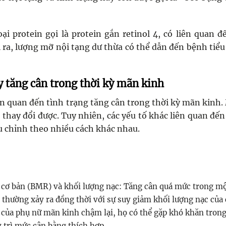
ại protein gọi là protein gắn retinol 4, có liên quan đ
i ra, lượng mỡ nội tạng dư thừa có thể dẫn đến bệnh tiể
y tăng cân trong thời kỳ mãn kinh
ên quan đến tình trạng tăng cân trong thời kỳ mãn kinh.
ể thay đổi được. Tuy nhiên, các yếu tố khác liên quan đến
ều chỉnh theo nhiều cách khác nhau.
 cơ bản (BMR) và khối lượng nạc: Tăng cân quá mức trong m
thường xảy ra đồng thời với sự suy giảm khối lượng nạc của 
 của phụ nữ mãn kinh chậm lại, họ có thể gặp khó khăn trong
y trì mức cân bằng thích hợp.