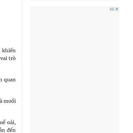
Ad
à khiến
vai trò
ên quan
và muối
uể oải,
dẫn đến