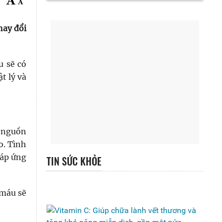
hay đổi
u sẽ có
t lý và
à nguồn
o. Tình
đáp ứng
TIN SỨC KHỎE
 máu sẽ