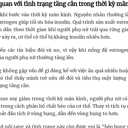
quan với tình trạng tăng cân trong thời kỳ mã
 khi bước vào thời kỳ mãn kinh. Nguyên nhân thường l
estrogen giúp tối ưu hóa insulin. Quá trình sản xuất estr
 dần theo thời gian khi người phụ nữ trải qua từng gi
 xảy ra, cơ thể có thể bị kháng insulin nhiều hơn.
ến các tín hiệu đói và no, vì vậy khi nồng độ estrog
a người phụ nữ thường tăng lên.
không gặp vấn đề gì đáng kể với việc ăn quá nhiều ho
có thể thấy mình trở nên dễ đói và tiêu thụ một lượng 
ạng tăng cân.
one suy giảm trong thời kỳ mãn kinh, người phụ nữ có
trong cách phân bố chất béo của cơ thể. Thay vì tích tụ
bắt đầu tích ở vùng bụng, dẫn đến vòng bụng to hơn.
ỡ nội tạng và tình trạng này còn được gọi là “béo bụng 