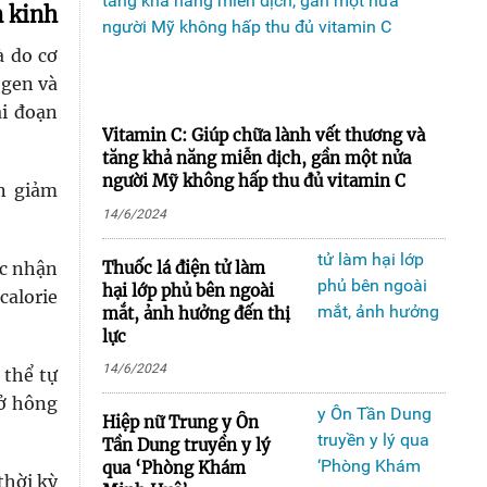
n kinh
à do cơ
ogen và
ai đoạn
Vitamin C: Giúp chữa lành vết thương và
tăng khả năng miễn dịch, gần một nửa
người Mỹ không hấp thu đủ vitamin C
en giảm
14/6/2024
Thuốc lá điện tử làm
ặc nhận
hại lớp phủ bên ngoài
calorie
mắt, ảnh hưởng đến thị
lực
14/6/2024
 thể tự
 ở hông
Hiệp nữ Trung y Ôn
Tần Dung truyền y lý
qua ‘Phòng Khám
thời kỳ