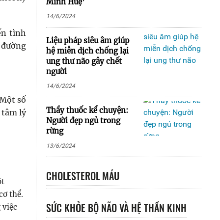
Minh Huệ’
14/6/2024
ến tình
Liệu pháp siêu âm giúp
u đường
hệ miễn dịch chống lại
ung thư não gây chết
người
14/6/2024
 Một số
Thầy thuốc kể chuyện:
 tâm lý
Người đẹp ngủ trong
rừng
13/6/2024
CHOLESTEROL MÁU
ột
cơ thể.
SỨC KHỎE BỘ NÃO VÀ HỆ THẦN KINH
 việc