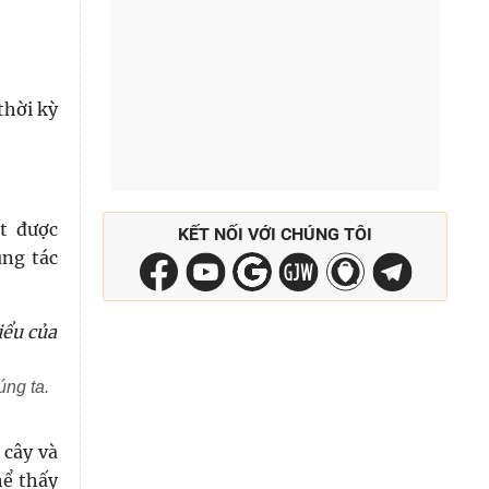
thời kỳ
t được
KẾT NỐI VỚI CHÚNG TÔI
ũng tác
úng ta.
 cây và
hể thấy