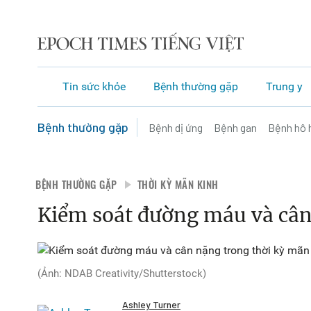
Tin sức khỏe
Bệnh thường gặp
Trung y
Bệnh thường gặp
Bệnh dị ứng
Bệnh gan
Bệnh hô 
BỆNH THƯỜNG GẶP
THỜI KỲ MÃN KINH
Kiểm soát đường máu và cân
(Ảnh: NDAB Creativity/Shutterstock)
Ashley Turner