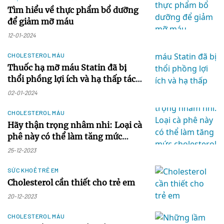
Tìm hiểu về thực phẩm bổ dưỡng
để giảm mỡ máu
12-01-2024
CHOLESTEROL MÁU
Thuốc hạ mỡ máu Statin đã bị
thổi phồng lợi ích và hạ thấp tác
dụng phụ
02-01-2024
CHOLESTEROL MÁU
Hãy thận trọng nhâm nhi: Loại cà
phê này có thể làm tăng mức
cholesterol như thế nào
25-12-2023
SỨC KHOẺ TRẺ EM
Cholesterol cần thiết cho trẻ em
20-12-2023
CHOLESTEROL MÁU