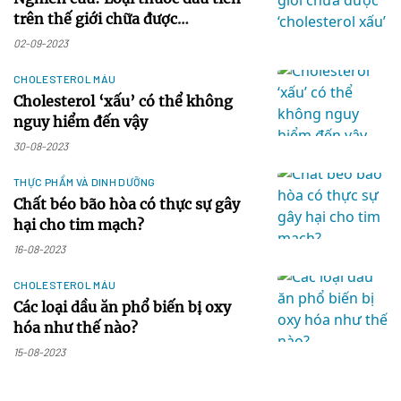
trên thế giới chữa được
‘cholesterol xấu’ vốn mang tiếng
02-09-2023
bất trị
CHOLESTEROL MÁU
Cholesterol ‘xấu’ có thể không
nguy hiểm đến vậy
30-08-2023
THỰC PHẨM VÀ DINH DƯỠNG
Chất béo bão hòa có thực sự gây
hại cho tim mạch?
16-08-2023
CHOLESTEROL MÁU
Các loại dầu ăn phổ biến bị oxy
hóa như thế nào?
15-08-2023