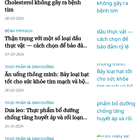
Cholesterol không gây ra bệnh
tim
28-03-2024
BỆNH TIM MẠCH
Thận trọng với một số loại dầu
thực vật — cách chọn để bảo đảm
tỷ lệ omega-3 và omega-6 tối ưu
07-03-2024
THỰC PHẨM VÀ DINH DƯỠNG
Ăn uống thông minh: Bảy loại hạt
tốt cho sức khỏe tim mạch và bộ
não
26-02-2024
THỰC PHẨM VÀ DINH DƯỠNG
Dưa leo: Thực phẩm bổ dưỡng
chống tăng huyết áp và rối loạn
mỡ máu
24-01-2024
THỰC PHẨM VÀ DINH DƯỠNG