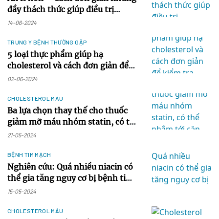
đầy thách thức giúp điều trị
cholesterol cao
14-06-2024
TRUNG Y BỆNH THƯỜNG GẶP
5 loại thực phẩm giúp hạ
cholesterol và cách đơn giản để
kiểm tra mức cholesterol
02-06-2024
CHOLESTEROL MÁU
Ba lựa chọn thay thế cho thuốc
giảm mỡ máu nhóm statin, có thể
nhắm tới căn nguyên của bệnh
21-05-2024
tim mạch
BỆNH TIM MẠCH
Nghiên cứu: Quá nhiều niacin có
thể gia tăng nguy cơ bị bệnh tim
mạch
15-05-2024
CHOLESTEROL MÁU