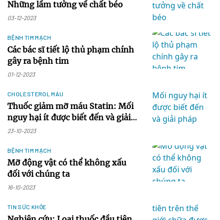
Những lầm tưởng về chất béo
03-12-2023
BỆNH TIM MẠCH
Các bác sĩ tiết lộ thủ phạm chính
gây ra bệnh tim
01-12-2023
CHOLESTEROL MÁU
Thuốc giảm mỡ máu Statin: Mối
nguy hại ít được biết đến và giải
pháp thay thế hiệu quả
23-10-2023
BỆNH TIM MẠCH
Mỡ động vật có thể không xấu
đối với chúng ta
16-10-2023
TIN SỨC KHỎE
Nghiên cứu: Loại thuốc đầu tiên