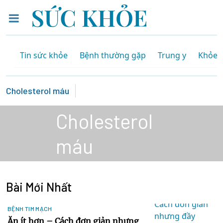
Tin sức khỏe
Bệnh thường gặp
Trung y
Khỏe 
Cholesterol máu
Cholesterol
máu
Bài Mới Nhất
BỆNH TIM MẠCH
Ăn ít hơn – Cách đơn giản nhưng