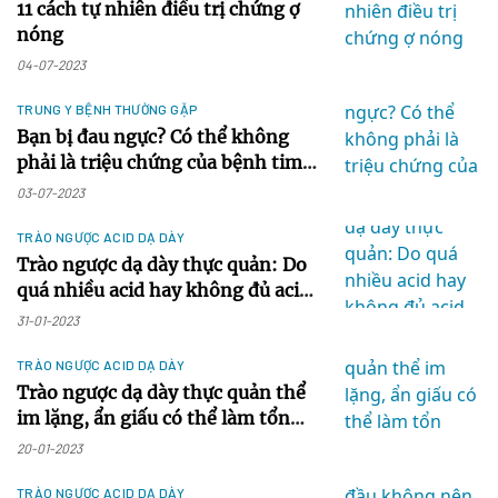
11 cách tự nhiên điều trị chứng ợ
nóng
04-07-2023
TRUNG Y BỆNH THƯỜNG GẶP
Bạn bị đau ngực? Có thể không
phải là triệu chứng của bệnh tim
mạch
03-07-2023
TRÀO NGƯỢC ACID DẠ DÀY
Trào ngược dạ dày thực quản: Do
quá nhiều acid hay không đủ acid
dịch vị?
31-01-2023
TRÀO NGƯỢC ACID DẠ DÀY
Trào ngược dạ dày thực quản thể
im lặng, ẩn giấu có thể làm tổn
thương vùng hầu họng
20-01-2023
TRÀO NGƯỢC ACID DẠ DÀY