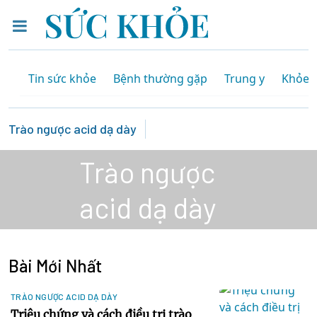
Tin sức khỏe
Bệnh thường gặp
Trung y
Khỏe 
Trào ngược acid dạ dày
Trào ngược
acid dạ dày
Bài Mới Nhất
TRÀO NGƯỢC ACID DẠ DÀY
Triệu chứng và cách điều trị trào