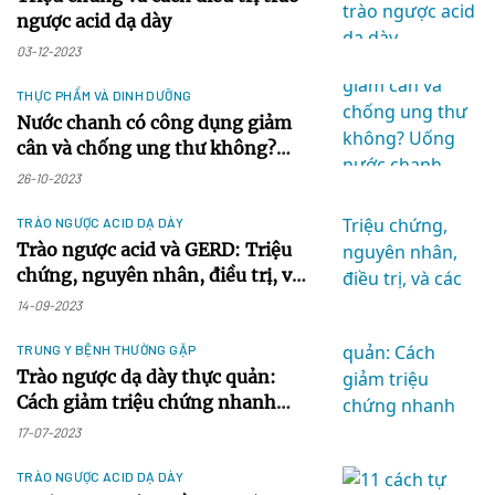
ngược acid dạ dày
03-12-2023
THỰC PHẨM VÀ DINH DƯỠNG
Nước chanh có công dụng giảm
cân và chống ung thư không?
Uống nước chanh như thế nào là
26-10-2023
tốt nhất?
TRÀO NGƯỢC ACID DẠ DÀY
Trào ngược acid và GERD: Triệu
chứng, nguyên nhân, điều trị, và
các giải pháp tự nhiên
14-09-2023
TRUNG Y BỆNH THƯỜNG GẶP
Trào ngược dạ dày thực quản:
Cách giảm triệu chứng nhanh
chóng theo Trung y
17-07-2023
TRÀO NGƯỢC ACID DẠ DÀY