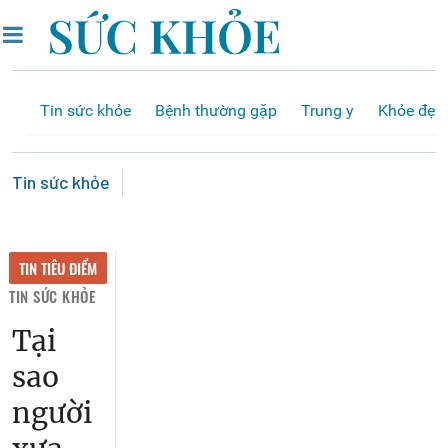
Tin sức khỏe
Bệnh thường gặp
Trung y
Khỏe đẹp
Tin sức khỏe
TIN TIÊU ĐIỂM
TIN SỨC KHỎE
Tại
sao
người