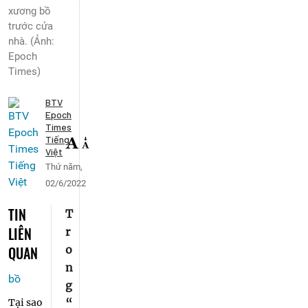
xương bồ
trước cửa
nhà. (Ảnh:
Epoch
Times)
BTV
Epoch
Times
Tiếng
Việt
Thứ năm,
02/6/2022
TIN
T
LIÊN
r
QUAN
o
n
g
“
Tại sao