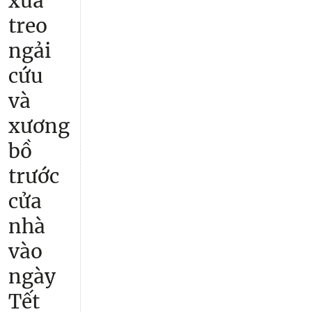
xưa
treo
ngải
cứu
và
xương
bồ
trước
cửa
nhà
vào
ngày
Tết