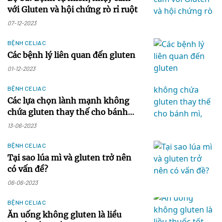
với Gluten và hội chứng rò rỉ ruột
07-12-2023
BỆNH CELIAC
Các bệnh lý liên quan đến gluten
01-12-2023
BỆNH CELIAC
Các lựa chọn lành mạnh không
chứa gluten thay thế cho bánh
mì, bánh mì ngọt và vỏ bánh
13-06-2023
BỆNH CELIAC
Tại sao lúa mì và gluten trở nên
có vấn đề?
06-06-2023
BỆNH CELIAC
Ăn uống không gluten là liều