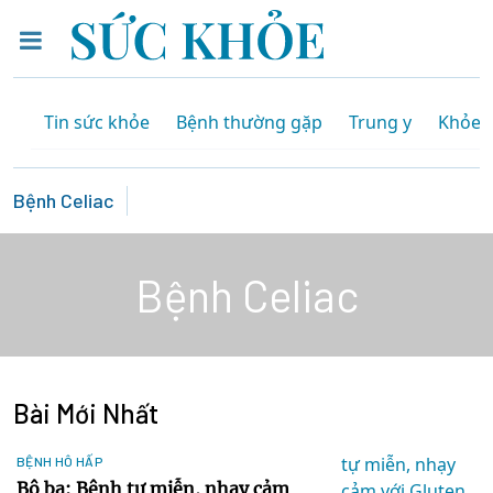
Tin sức khỏe
Bệnh thường gặp
Trung y
Khỏe 
Bệnh Celiac
Bệnh Celiac
Bài Mới Nhất
BỆNH HÔ HẤP
Bộ ba: Bệnh tự miễn, nhạy cảm