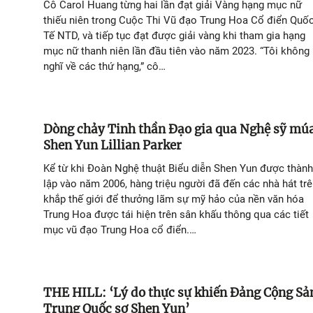
Cô Carol Huang từng hai lần đạt giải Vàng hạng mục nữ
thiếu niên trong Cuộc Thi Vũ đạo Trung Hoa Cổ điển Quố
Tế NTD, và tiếp tục đạt được giải vàng khi tham gia hạng
mục nữ thanh niên lần đầu tiên vào năm 2023. “Tôi không
nghĩ về các thứ hạng,” cô…
Dòng chảy Tinh thần Đạo gia qua Nghệ sỹ mú
Shen Yun Lillian Parker
Kể từ khi Đoàn Nghệ thuật Biểu diễn Shen Yun được thành
lập vào năm 2006, hàng triệu người đã đến các nhà hát tr
khắp thế giới để thưởng lãm sự mỹ hảo của nền văn hóa
Trung Hoa được tái hiện trên sân khấu thông qua các tiết
mục vũ đạo Trung Hoa cổ điển.…
THE HILL: ‘Lý do thực sự khiến Đảng Cộng Sả
Trung Quốc sợ Shen Yun’