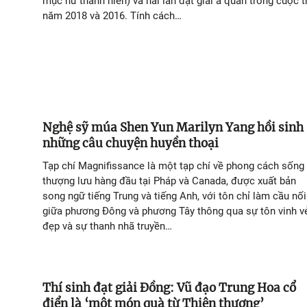
mục nữ thanh niên) và hai lần đạt giải á quân trong cuộc t
năm 2018 và 2016. Tính cách…
Nghệ sỹ múa Shen Yun Marilyn Yang hồi sinh
những câu chuyện huyền thoại
Tạp chí Magnifissance là một tạp chí về phong cách sống
thượng lưu hàng đầu tại Pháp và Canada, được xuất bản
song ngữ tiếng Trung và tiếng Anh, với tôn chỉ làm cầu nối
giữa phương Đông và phương Tây thông qua sự tôn vinh v
đẹp và sự thanh nhã truyền…
Thí sinh đạt giải Đồng: Vũ đạo Trung Hoa cổ
điển là ‘một món quà từ Thiên thượng’