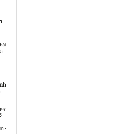
n
 hài
ôi
ình
o
quy
ổ
m -