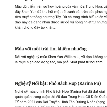
Mặc dù triển hiện sự huy hoàng của văn hóa Trung Hoa, g
đây Shen Yun đã thu hút một số tranh cãi trên các phươn
tiện truyền thông phương Tây. Dù chương trình biểu diễn v
đạo này đã đang nhận được sự cổ vũ nồng nhiệt từ những
khán phòng đầy ắp khán…
Múa với một trái tim khiêm nhường
Đối với nghệ sỹ múa Shen Yun William Li, vũ đạo không ch
là thực hiện các động tác, mà phải xuất phát từ nội tâm.
Nghệ sỹ Nổi bật: Phó Bách Hợp (Karina Fu)
Nghệ sỹ múa chính Phó Bách Hợp (Karina Fu) đã đạt giải
quán quân trong cuộc thi Vũ đạo Trung Hoa Cổ Điển Quố
Tế năm 2021 của Đài Truyền Hình Tân Đường Nhân (hạng