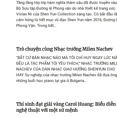
Tầng tầng lớp lớp hàm nghĩa thâm sâu đã được truyền và
Bộ Sưu tập Đường lệ Phong vận do nhà thiết kế trang sức
Vivian Ni của Shen Yun Collection sáng tạo. Cô bắt đầu l
cảm hứng từ tiết mục vũ đạo Shen Yun năm 2016, Đường 
Phong Vận. Trong tiết…
Trò chuyện cùng Nhạc trưởng Milen Nachev
“BẤT CỨ BẢN NHẠC NÀO MÀ TÔI CHỈ HUY NGAY LÚC N
ĐỀU LÀ TÁC PHẨM TÔI YÊU THÍCH,” NHẠC TRƯỞNG MI
NACHEV CỦA DÀN NHẠC GIAO HƯỞNG SHENYUN CHO
HAY Sự nghiệp của nhạc trưởng Milen Nachev đã đưa ông
những buổi học piano tại gia ở Bulgaria…
Thí sinh đạt giải vàng Carol Huang: Biểu diễn
nghệ thuật với một sứ mệnh