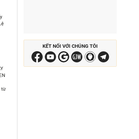
o
ấy
Lệ
KẾT NỐI VỚI CHÚNG TÔI
ÀY
LEN
 từ