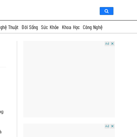
ghệ Thuật
Đời Sống
Sức Khỏe
Khoa Học
Công Nghệ
Ad
ng
Ad
à