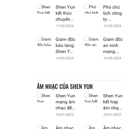
Shen Yun
Phó chủ
kết thúc
tịch công
chuyến
ty:
lưu diễn
‘Chúng
17-05-2024
15-05-2024
toàn cầu
tôi háo
năm
hức từ
Giám đốc
Giám đốc
2024 sau
đầu đến
bảo tàng:
an ninh
khi làm
cuối’
Shen Yun
mạng:
say lòng
là một
Shen Yun
14-05-2024
16-05-2024
khán giả
buổi yến
đang
khắp 5
tiệc dành
‘làm một
châu lục
cho tâm
công việc
hồn
tuyệt vời’
ÂM NHẠC CỦA SHEN YUN
Shen Yun
Shen Yun
mang âm
kết hợp
nhạc đến
âm nhạc
từ Thiên
cổ điển
16-01-2022
20-01-2022
quốc
Trung
Hoa vào
Âm nhạc
Âm nhạc