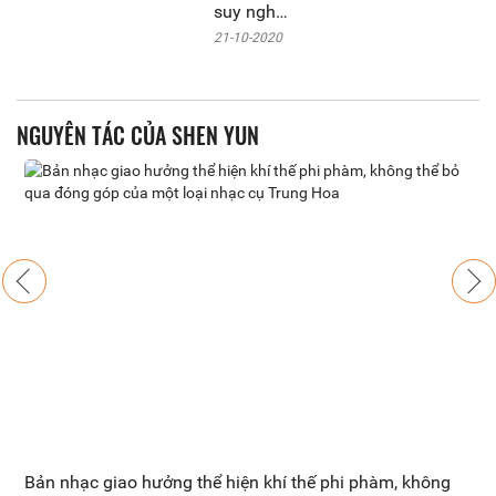
giao
suy nghĩ
hưởng
tương
21-10-2020
Tây
quan
phương
trong tiết
như thế
mục
nào?
ShenYun
NGUYÊN TÁC CỦA SHEN YUN
về ‘Thời
không
khác’
trong ghi
chép cổ
kim xưa
nay (1)
Previous
Next
Bản nhạc giao hưởng thể hiện khí thế phi phàm, không
T