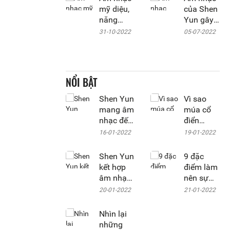
dàn nhạc
mỹ diệu,
của Shen
giao
năng
Yun gây
hưởng
lượng
ấn tượng
31-10-2022
05-07-2022
Tây
thuần
với khán
phương
chính
giả
như thế
Frankfurt
nào?
NỔI BẬT
Shen Yun
Vì sao
mang âm
múa cổ
nhạc đến
điển
từ Thiên
Trung
16-01-2022
19-01-2022
quốc
Hoa lại
phát triển
Shen Yun
9 đặc
rực rỡ tại
kết hợp
điểm làm
hải
âm nhạc
nên sự
ngoại?
cổ điển
độc đáo
20-01-2022
21-01-2022
Trung
của Shen
Hoa vào
Yun
Nhìn lại
dàn nhạc
những