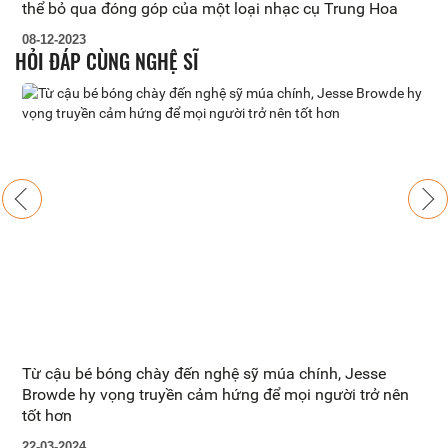
thể bỏ qua đóng góp của một loại nhạc cụ Trung Hoa
t
08-12-2023
1
HỎI ĐÁP CÙNG NGHỆ SĨ
Previous
Next
Từ cậu bé bóng chày đến nghệ sỹ múa chính, Jesse
P
Browde hy vọng truyền cảm hứng để mọi người trở nên
tốt hơn
0
22-03-2024