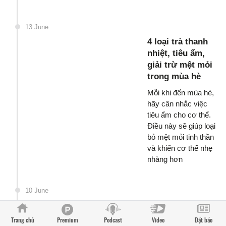
13 June
4 loại trà thanh
nhiệt, tiêu ẩm,
giải trừ mệt mỏi
trong mùa hè
Mỗi khi đến mùa hè,
hãy cân nhắc việc
tiêu ẩm cho cơ thể.
Điều này sẽ giúp loại
bỏ mệt mỏi tinh thần
và khiến cơ thể nhẹ
nhàng hơn
10 June
Chất khoáng
selenium giúp
Trang chủ
Premium
Podcast
Video
Đặt báo