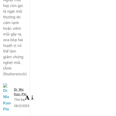
Nghẹt mũi
hay còn gọi
là ngạt mũi
thường do
cảm lạnh
hoặc viêm
mũi gây ra,
xoa bóp hai
huyệt vị có
thể làm
giảm chứng
nghẹt mũi.
(Ảnh:
Shutterstock)
Dr. Wu
Kuo-Pin
Thứ ba,
28/3/2023