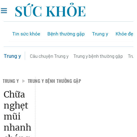
Tin sức khỏe
Bệnh thường gặp
Trung y
Khỏe đẹp
Trung y
Câu chuyện Trung y
Trung y bệnh thường gặp
Trun
TRUNG Y
TRUNG Y BỆNH THƯỜNG GẶP
Chữa
nghẹt
mũi
nhanh