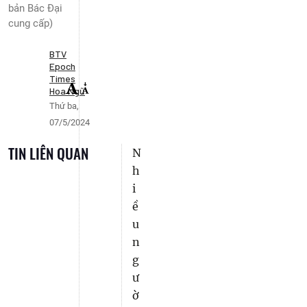
bản Bác Đại
cung cấp)
BTV
Epoch
Times
Hoa Ngữ
Thứ ba,
07/5/2024
TIN LIÊN QUAN
N
h
i
ề
u
n
g
ư
ờ