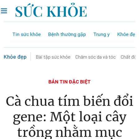
Tin sức khỏe
Bệnh thường gặp
Trung y
Khỏe đẹp
Khỏe đẹp
Bài tập sức khỏe
Chăm sóc da và tóc
Chất độ
BẢN TIN ĐẶC BIỆT
Cà chua tím biến đổi
gene: Một loại cây
trồng nhằm mục