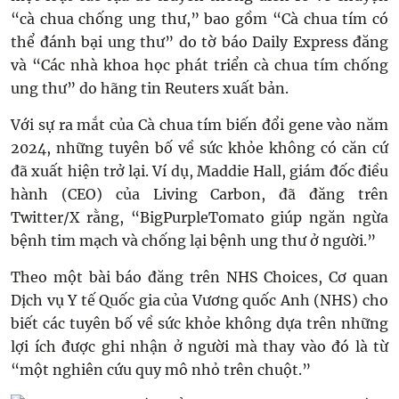
“cà chua chống ung thư,” bao gồm “Cà chua tím có
thể đánh bại ung thư” do tờ báo Daily Express đăng
và “Các nhà khoa học phát triển cà chua tím chống
ung thư” do hãng tin Reuters xuất bản.
Với sự ra mắt của Cà chua tím biến đổi gene vào năm
2024, những tuyên bố về sức khỏe không có căn cứ
đã xuất hiện trở lại. Ví dụ, Maddie Hall, giám đốc điều
hành (CEO) của Living Carbon, đã đăng trên
Twitter/X rằng, “BigPurpleTomato giúp ngăn ngừa
bệnh tim mạch và chống lại bệnh ung thư ở người.”
Theo một bài báo đăng trên NHS Choices, Cơ quan
Dịch vụ Y tế Quốc gia của Vương quốc Anh (NHS) cho
biết các tuyên bố về sức khỏe không dựa trên những
lợi ích được ghi nhận ở người mà thay vào đó là từ
“một nghiên cứu quy mô nhỏ trên chuột.”