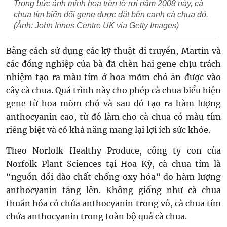
Trong bức ảnh minh họa trên tờ rơi năm 2008 này, cà
chua tím biến đổi gene được đặt bên cạnh cà chua đỏ.
(Ảnh: John Innes Centre UK via Getty Images)
Bằng cách sử dụng các kỹ thuật di truyền, Martin và
các đồng nghiệp của bà đã chèn hai gene chịu trách
nhiệm tạo ra màu tím ở hoa mõm chó ăn được vào
cây cà chua. Quá trình này cho phép cà chua biểu hiện
gene từ hoa mõm chó và sau đó tạo ra hàm lượng
anthocyanin cao, từ đó làm cho cà chua có màu tím
riêng biệt và có khả năng mang lại lợi ích sức khỏe.
Theo Norfolk Healthy Produce, công ty con của
Norfolk Plant Sciences tại Hoa Kỳ, cà chua tím là
“nguồn dồi dào chất chống oxy hóa” do hàm lượng
anthocyanin tăng lên. Không giống như cà chua
thuần hóa có chứa anthocyanin trong vỏ, cà chua tím
chứa anthocyanin trong toàn bộ quả cà chua.