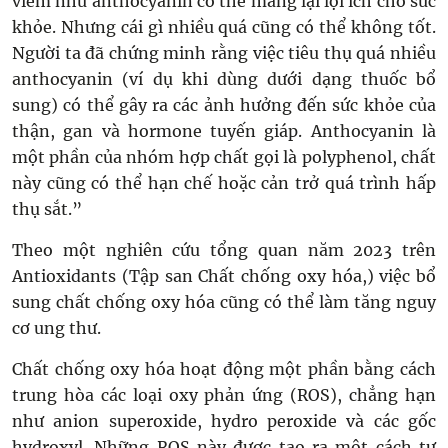
viêm như anthocyanin có thể mang lại lợi ích cho sức
khỏe. Nhưng cái gì nhiều quá cũng có thể không tốt.
Người ta đã chứng minh rằng việc tiêu thụ quá nhiều
anthocyanin (ví dụ khi dùng dưới dạng thuốc bổ
sung) có thể gây ra các ảnh hưởng đến sức khỏe của
thận, gan và hormone tuyến giáp. Anthocyanin là
một phần của nhóm hợp chất gọi là polyphenol, chất
này cũng có thể hạn chế hoặc cản trở quá trình hấp
thụ sắt.”
Theo một nghiên cứu tổng quan năm 2023 trên
Antioxidants (Tập san Chất chống oxy hóa,) việc bổ
sung chất chống oxy hóa cũng có thể làm tăng nguy
cơ ung thư.
Chất chống oxy hóa hoạt động một phần bằng cách
trung hòa các loại oxy phản ứng (ROS), chẳng hạn
như anion superoxide, hydro peroxide và các gốc
hydroxyl. Những ROS này được tạo ra một cách tự