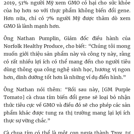
2019, 51% người Mỹ xem GMO có hại cho sức khỏe
của họ hơn so với thực phẩm không biến đổi gene.
Hơn nữa, chỉ có 7% người Mỹ được thăm dò xem
GMO là lành mạnh hơn.
Ông Nathan Pumplin, Giám đốc điều hành của
Norfolk Healthy Produce, cho biết: “Chúng tôi mong
muốn giới thiệu sản phẩm này và công ty này, rằng
có rất nhiều lợi ích có thể mang đến cho người tiêu
dùng thông qua công nghệ sinh học, hương vị ngon
hơn, dinh dưỡng tốt hơn là những ví dụ điển hình.”
Ông Nathan nói thêm: “Rồi sau này, [GM Purple
Tomato] cà chua tím biến đổi gene sẽ loại bỏ nhận
thức tiêu cực về GMO và điều đó sẽ cho phép các sản
phẩm khác được tung ra thị trường mang lại lợi ích
thực sự vững chắc.”
Cà chua tím có thể là một con ngựa thành Troy, tự