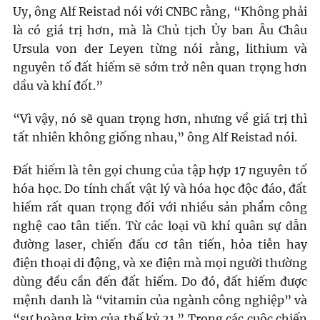
Uy, ông Alf Reistad nói với CNBC rằng, “Không phải
là có giá trị hơn, mà là Chủ tịch Ủy ban Âu Châu
Ursula von der Leyen từng nói rằng, lithium và
nguyên tố đất hiếm sẽ sớm trở nên quan trọng hơn
dầu và khí đốt.”
“Vì vậy, nó sẽ quan trọng hơn, nhưng về giá trị thì
tất nhiên không giống nhau,” ông Alf Reistad nói.
Đất hiếm là tên gọi chung của tập hợp 17 nguyên tố
hóa học. Do tính chất vật lý và hóa học độc đáo, đất
hiếm rất quan trọng đối với nhiều sản phẩm công
nghệ cao tân tiến. Từ các loại vũ khí quân sự dẫn
đường laser, chiến đấu cơ tân tiến, hỏa tiễn hay
điện thoại di động, và xe điện mà mọi người thường
dùng đều cần đến đất hiếm. Do đó, đất hiếm được
mệnh danh là “vitamin của ngành công nghiệp” và
“sự hoàng kim của thế kỷ 21.” Trong các cuộc chiến