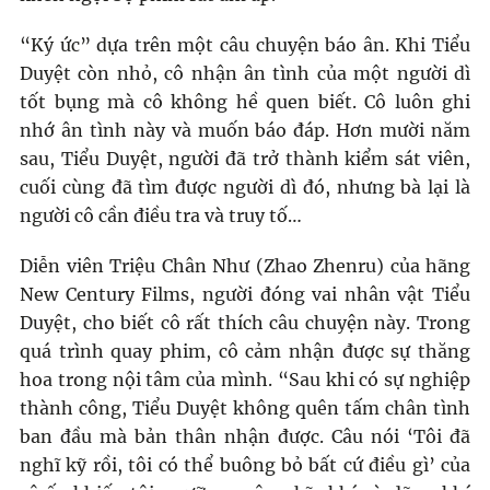
“Ký ức” dựa trên một câu chuyện báo ân. Khi Tiểu
Duyệt còn nhỏ, cô nhận ân tình của một người dì
tốt bụng mà cô không hề quen biết. Cô luôn ghi
nhớ ân tình này và muốn báo đáp. Hơn mười năm
sau, Tiểu Duyệt, người đã trở thành kiểm sát viên,
cuối cùng đã tìm được người dì đó, nhưng bà lại là
người cô cần điều tra và truy tố…
Diễn viên Triệu Chân Như (Zhao Zhenru) của hãng
New Century Films, người đóng vai nhân vật Tiểu
Duyệt, cho biết cô rất thích câu chuyện này. Trong
quá trình quay phim, cô cảm nhận được sự thăng
hoa trong nội tâm của mình. “Sau khi có sự nghiệp
thành công, Tiểu Duyệt không quên tấm chân tình
ban đầu mà bản thân nhận được. Câu nói ‘Tôi đã
nghĩ kỹ rồi, tôi có thể buông bỏ bất cứ điều gì’ của