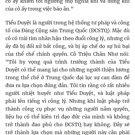
cô ấy khiến tôi ngưỡng mộ nghĩa khí và dũng khí
của cô ấy trong việc báo ân.”
Tiểu Duyệt là người trong hệ thống tư pháp và công
tố của Đảng Cộng sản Trung Quốc (ĐCSTQ). Mặc dù
cô có trái tim nhân hậu theo đuổi công lý, nhưng cô
ấy đã bị đối xử bất công, và bị áp chế do sự hủ bại
của thể chế chính quyền. Cô Triệu Chân Như nói:
“Tôi hy vọng quá trình trưởng thành của Tiểu
Duyệt có thể mang lại cho những người thiện lương
trong thể chế ở Trung Quốc đại lục sự can đảm để
đưa ra lựa chọn đúng đắn. Tôi tin rằng có rất nhiều
người nhiệt huyết như Tiểu Duyệt, và luật pháp
phải lên tiếng vì công lý. Nhưng khi luật pháp trở
thành công cụ phục vụ những người nắm quyền,
liệu họ có thể kiên trì đạo đức của mình và không
trở thành đao phủ cho ĐCSTQ hay không. Đây sẽ
trở thành lựa chọn mà những người này cần phải