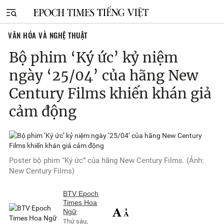
VĂN HÓA VÀ NGHỆ THUẬT
Bộ phim ‘Ký ức’ kỷ niệm
ngày ‘25/04’ của hãng New
Century Films khiến khán giả
cảm động
Poster bộ phim “Ký ức” của hãng New Century Films. (Ảnh:
New Century Films)
BTV Epoch
Times Hoa
Ngữ
Thứ sáu,