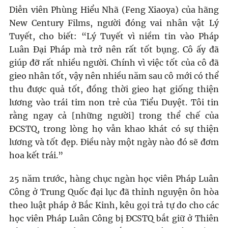
Diễn viên Phùng Hiểu Nhã (Feng Xiaoya) của hãng
New Century Films, người đóng vai nhân vật Lý
Tuyết, cho biết: “Lý Tuyết vì niềm tin vào Pháp
Luân Đại Pháp mà trở nên rất tốt bụng. Cô ấy đã
giúp đỡ rất nhiều người. Chính vì việc tốt của cô đã
gieo nhân tốt, vậy nên nhiều năm sau cô mới có thể
thu được quả tốt, đồng thời gieo hạt giống thiện
lương vào trái tim non trẻ của Tiểu Duyệt. Tôi tin
rằng ngay cả [những người] trong thể chế của
ĐCSTQ, trong lòng họ vẫn khao khát có sự thiện
lương và tốt đẹp. Điều này một ngày nào đó sẽ đơm
hoa kết trái.”
25 năm trước, hàng chục ngàn học viên Pháp Luân
Công ở Trung Quốc đại lục đã thỉnh nguyện ôn hòa
theo luật pháp ở Bắc Kinh, kêu gọi trả tự do cho các
học viên Pháp Luân Công bị ĐCSTQ bắt giữ ở Thiên