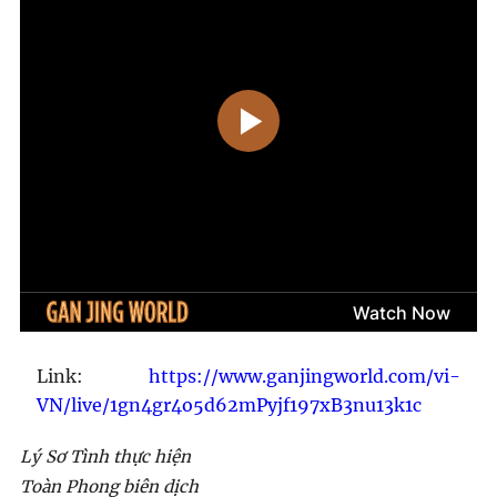
Link:
https://www.ganjingworld.com/vi-
VN/live/1gn4gr4o5d62mPyjf197xB3nu13k1c
Lý Sơ Tình thực hiện
Toàn Phong biên dịch