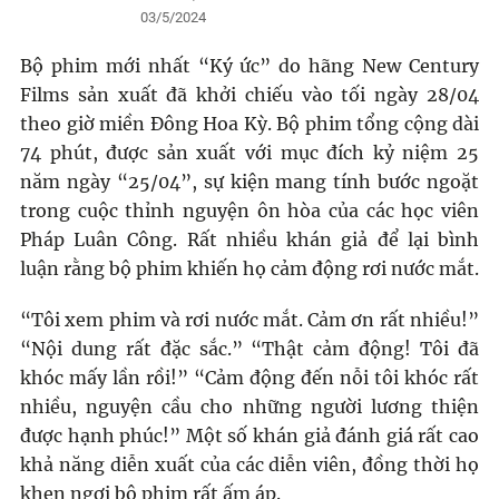
03/5/2024
Bộ phim mới nhất “Ký ức” do hãng New Century
Films sản xuất đã khởi chiếu vào tối ngày 28/04
theo giờ miền Đông Hoa Kỳ. Bộ phim tổng cộng dài
74 phút, được sản xuất với mục đích kỷ niệm 25
năm ngày “25/04”, sự kiện mang tính bước ngoặt
trong cuộc thỉnh nguyện ôn hòa của các học viên
Pháp Luân Công. Rất nhiều khán giả để lại bình
luận rằng bộ phim khiến họ cảm động rơi nước mắt.
“Tôi xem phim và rơi nước mắt. Cảm ơn rất nhiều!”
“Nội dung rất đặc sắc.” “Thật cảm động! Tôi đã
khóc mấy lần rồi!” “Cảm động đến nỗi tôi khóc rất
nhiều, nguyện cầu cho những người lương thiện
được hạnh phúc!” Một số khán giả đánh giá rất cao
khả năng diễn xuất của các diễn viên, đồng thời họ
khen ngợi bộ phim rất ấm áp.