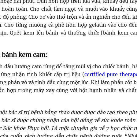
hoặc hai phút. Đun hỗn hợp trên lửa vừa, khuấy đều ta
n hoàn toàn. Cho chất làm ngọt và muối vào khuấy cùn
 độ phòng. Cho bơ vào thố trộn và ấn nghiền cho đến k
. Cho từng muỗng cà phê hỗn hợp gelatin vào cho đến
ịn. Quết kem lên bánh và thưởng thức [bánh kem ca
c bánh kem cam:
nh dầu hương cam rừng để tăng mùi vị cho chiếc bánh, h
ứng nhận tinh khiết cấp trị liệu (
certified pure therap
ng phần vỏ và tinh dầu cùng một lúc. Khi làm phần cốt 
ỗn hợp trong máy xay cùng với bột hạnh nhân và chất
 một bác sĩ trị bệnh bằng thảo dược được đào tạo theo p
 bác sĩ được chứng nhận của hội đồng về sức khỏe toàn
 Sức khỏe Phục hồi. Là một chuyên gia về y học chức 
iả của cuốn sách hướng dẫn chữa bệnh đường ruột “Nh