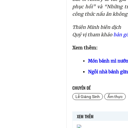
phục hồi” và “Những t
công thức nấu ăn không 
Thiên Minh biên dịch
Quý vị tham khảo
bản g
Xem thêm:
Món bánh mì nướng
Ngôi nhà bánh gừn
CHUYÊN ĐỀ
Lễ Giáng Sinh
Ẩm thực
XEM THÊM