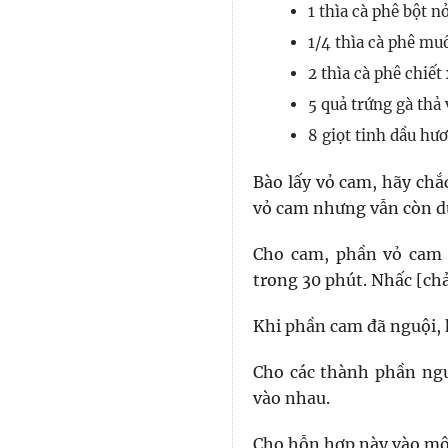
1 thìa cà phê bột n
1/4 thìa cà phê mu
2 thìa cà phê chiết
5 quả trứng gà thả
8 giọt tinh dầu hư
Bào lấy vỏ cam, hãy chắ
vỏ cam nhưng vẫn còn dư
Cho cam, phần vỏ cam 
trong 30 phút. Nhấc [ch
Khi phần cam đã nguội, 
Cho các thành phần nguy
vào nhau.
Cho hỗn hợp này vào một