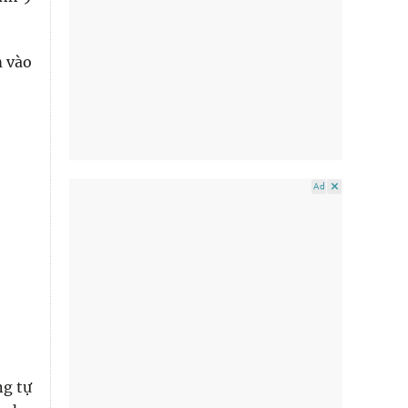
m vào
Ad
ng tự