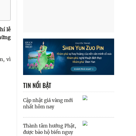
í lễ
những
m, vì
TIN NỔI BẬT
Cập nhật giá vàng mới
nhất hôm nay
Thành tâm hướng Phật,
được bảo hộ biến nguy