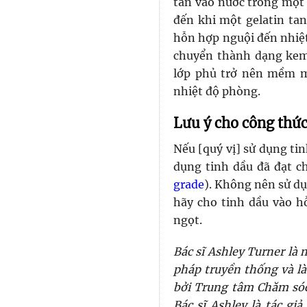
tan vào nước trong một 
đến khi một gelatin ta
hỗn hợp nguội đến nhiệt
chuyển thành dạng kem
lớp phủ trở nên mềm m
nhiệt độ phòng.
Lưu ý cho công thứ
Nếu [quý vị] sử dụng ti
dụng tinh dầu đã đạt ch
grade
). Không nên sử dụ
hãy cho tinh dầu vào h
ngọt.
Bác sĩ Ashley Turner là
pháp truyền thống và là
bởi Trung tâm Chăm sóc
Bác sĩ Ashley là tác g