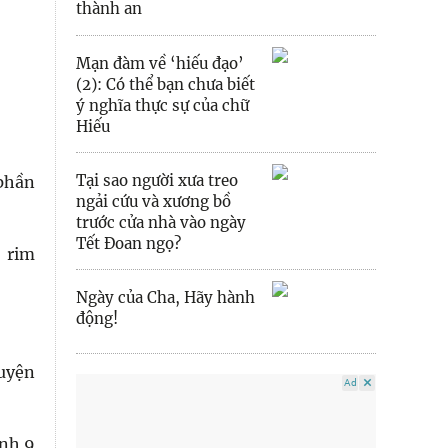
thành an
Mạn đàm về ‘hiếu đạo’
(2): Có thể bạn chưa biết
ý nghĩa thực sự của chữ
Hiếu
Tại sao người xưa treo
 phần
ngải cứu và xương bồ
trước cửa nhà vào ngày
Tết Đoan ngọ?
 rim
Ngày của Cha, Hãy hành
động!
quyện
Ad
ính 9