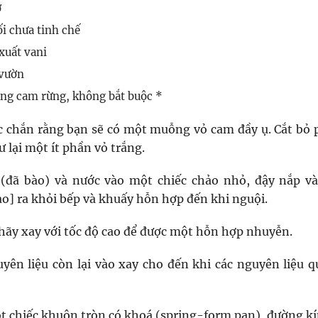
ở
ối chưa tinh chế
 xuất vani
 vườn
ơng cam rừng, không bắt buộc *
c chắn rằng bạn sẽ có một muỗng vỏ cam đầy ụ. Cắt bỏ
 lại một ít phần vỏ trắng.
(đã bào) và nước vào một chiếc chảo nhỏ, đậy nắp và
ảo] ra khỏi bếp và khuấy hỗn hợp đến khi nguội.
hãy xay với tốc độ cao để được một hỗn hợp nhuyễn.
ên liệu còn lại vào xay cho đến khi các nguyên liệu 
 chiếc khuôn tròn có khoá (spring-form pan), đường k