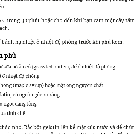
ến.
 C trong 30 phút hoặc cho đến khi bạn cắm một cây tă
sạch.
để bánh hạ nhiệt ở nhiệt độ phòng trước khi phủ kem.
m phủ
ừ sữa bò ăn cỏ (grassfed butter), để ở nhiệt độ phòng
ể ở nhiệt độ phòng
 phong (maple syrup) hoặc mật ong nguyên chất
elatin, có nguồn gốc rõ ràng
ỏ ngọt dạng lỏng
ưa tinh chế
chảo nhỏ. Rắc bột gelatin lên bề mặt của nước và để chú