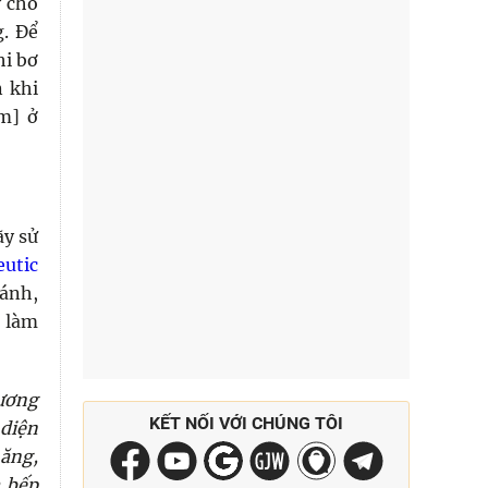
y cho
g. Để
hi bơ
 khi
m] ở
ãy sử
eutic
bánh,
 làm
hương
KẾT NỐI VỚI CHÚNG TÔI
 diện
năng,
à bếp