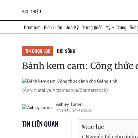
GIỚI THIỆU
Premium
Bình Luận
Hoa Kỳ
Trung Quốc
Mỹ – Trung
Đôn
More
TIN CHỌN LỌC
ĐỜI SỐNG
Bánh kem cam: Công thức 
(Ảnh: Nataliya Arzamasova/Shutterstock)
Ashley Turner
Thứ sáu, 24/12/2021
TIN LIÊN QUAN
Mục lục
Nguyên liệu cho phần 