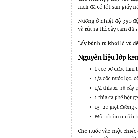
inch đã có lót sẵn giấy n
Nướng ở nhiệt độ 350 độ
và rút ra thì cây tăm đã 
Lấy bánh ra khỏi lò và 
Nguyên liệu lớp ke
1 cốc bơ được làm t
1/2 cốc nước lọc, đ
1/4 thìa xi-rô cây
1 thìa cà phê bột g
15-20 giọt đường c
Một nhúm muối ch
Cho nước vào một chiếc 