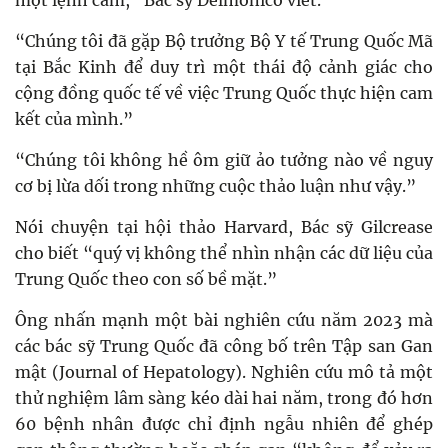
một lệnh cấm,” Bác sỹ Delmonico viết.
“Chúng tôi đã gặp Bộ trưởng Bộ Y tế Trung Quốc Mã
tại Bắc Kinh để duy trì một thái độ cảnh giác cho
cộng đồng quốc tế về việc Trung Quốc thực hiện cam
kết của mình.”
“Chúng tôi không hề ôm giữ ảo tưởng nào về nguy
cơ bị lừa dối trong những cuộc thảo luận như vậy.”
Nói chuyện tại hội thảo Harvard, Bác sỹ Gilcrease
cho biết “quý vị không thể nhìn nhận các dữ liệu của
Trung Quốc theo con số bề mặt.”
Ông nhấn mạnh một bài nghiên cứu năm 2023 mà
các bác sỹ Trung Quốc đã công bố trên Tập san Gan
mật (Journal of Hepatology). Nghiên cứu mô tả một
thử nghiệm lâm sàng kéo dài hai năm, trong đó hơn
60 bệnh nhân được chỉ định ngẫu nhiên để ghép