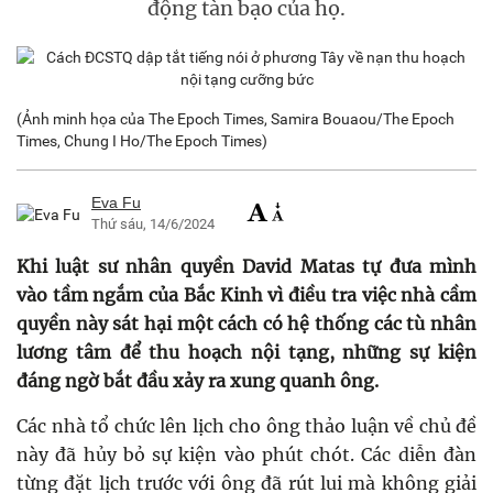
động tàn bạo của họ.
(Ảnh minh họa của The Epoch Times, Samira Bouaou/The Epoch
Times, Chung I Ho/The Epoch Times)
Eva Fu
Thứ sáu, 14/6/2024
Khi luật sư nhân quyền David Matas tự đưa mình
vào tầm ngắm của Bắc Kinh vì điều tra việc nhà cầm
quyền này sát hại một cách có hệ thống các tù nhân
lương tâm để thu hoạch nội tạng, những sự kiện
đáng ngờ bắt đầu xảy ra xung quanh ông.
Các nhà tổ chức lên lịch cho ông thảo luận về chủ đề
này đã hủy bỏ sự kiện vào phút chót. Các diễn đàn
từng đặt lịch trước với ông đã rút lui mà không giải