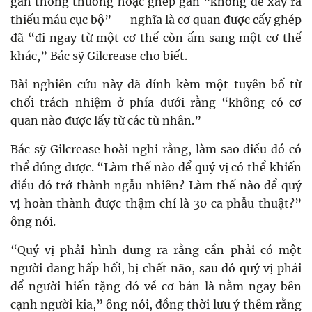
gan thông thường hoặc ghép gan “không để xảy ra
thiếu máu cục bộ” — nghĩa là cơ quan được cấy ghép
đã “đi ngay từ một cơ thể còn ấm sang một cơ thể
khác,” Bác sỹ Gilcrease cho biết.
Bài nghiên cứu này đã đính kèm một tuyên bố từ
chối trách nhiệm ở phía dưới rằng “không có cơ
quan nào được lấy từ các tù nhân.”
Bác sỹ Gilcrease hoài nghi rằng, làm sao điều đó có
thể đúng được. “Làm thế nào để quý vị có thể khiến
điều đó trở thành ngẫu nhiên? Làm thế nào để quý
vị hoàn thành được thậm chí là 30 ca phẫu thuật?”
ông nói.
“Quý vị phải hình dung ra rằng cần phải có một
người đang hấp hối, bị chết não, sau đó quý vị phải
để người hiến tặng đó về cơ bản là nằm ngay bên
cạnh người kia,” ông nói, đồng thời lưu ý thêm rằng