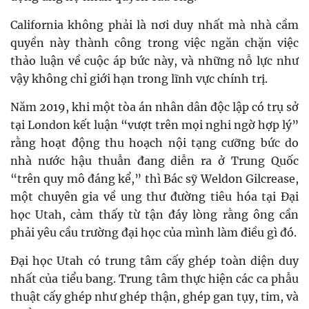
California không phải là nơi duy nhất mà nhà cầm
quyền này thành công trong việc ngăn chặn việc
thảo luận về cuộc áp bức này, và những nỗ lực như
vậy không chỉ giới hạn trong lĩnh vực chính trị.
Năm 2019, khi một tòa án nhân dân độc lập có trụ sở
tại London kết luận “vượt trên mọi nghi ngờ hợp lý”
rằng hoạt động thu hoạch nội tạng cưỡng bức do
nhà nước hậu thuẫn đang diễn ra ở Trung Quốc
“trên quy mô đáng kể,” thì Bác sỹ Weldon Gilcrease,
một chuyên gia về ung thư đường tiêu hóa tại Đại
học Utah, cảm thấy từ tận đáy lòng rằng ông cần
phải yêu cầu trường đại học của mình làm điều gì đó.
Đại học Utah có trung tâm cấy ghép toàn diện duy
nhất của tiểu bang. Trung tâm thực hiện các ca phẫu
thuật cấy ghép như ghép thận, ghép gan tụy, tim, và