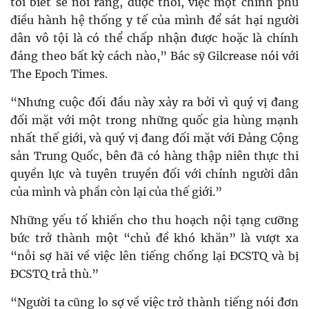
tôi biết sẽ nói rằng, được thôi, việc một chính phủ
điều hành hệ thống y tế của mình để sát hại người
dân vô tội là có thể chấp nhận được hoặc là chính
đáng theo bất kỳ cách nào,” Bác sỹ Gilcrease nói với
The Epoch Times.
“Nhưng cuộc đối đầu này xảy ra bởi vì quý vị đang
đối mặt với một trong những quốc gia hùng mạnh
nhất thế giới, và quý vị đang đối mặt với Đảng Cộng
sản Trung Quốc, bên đã có hàng thập niên thực thi
quyền lực và tuyên truyền đối với chính người dân
của mình và phần còn lại của thế giới.”
Những yếu tố khiến cho thu hoạch nội tạng cưỡng
bức trở thành một “chủ đề khó khăn” là vượt xa
“nỗi sợ hãi về việc lên tiếng chống lại ĐCSTQ và bị
ĐCSTQ trả thù.”
“Người ta cũng lo sợ về việc trở thành tiếng nói đơn