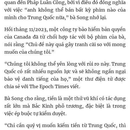
quan đến Pháp Luân Công, bởi vì điều đó đồng nghĩa
với việc “anh không thể bán bất kỳ phim nào của
mình cho Trung Quốc nữa,” bà Song nhớ lại.
Hồi tháng 11/2023, một công ty bảo hiểm bản quyền
của Canada đã từ chối hợp tác với bộ phim của bà,
nói rằng “Chủ đề này quá gây tranh cãi so với mong
muốn của chúng tôi.”
“Chúng tôi không thể yên lòng với rủi ro này. Trung
Quốc có rất nhiều nguồn lực và sẽ không ngần ngại
bảo vệ danh tiếng của họ,” một thư điện tử được
chia sẻ với The Epoch Times viết.
Bà Song cho rằng, tiền là một thứ vũ khí có tác dụng
rất lớn mà Bắc Kinh phô trương, đặc biệt là trong
việc ép buộc tự kiểm duyệt.
“Chỉ cần quý vị muốn kiếm tiền từ Trung Quốc, thì