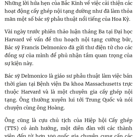
Những lời hứa hẹn của Bắc Kinh về việc cải thiện các
hoạt động cấy ghép nội tạng dường như đã làm thỏa
mãn một số bác sỹ phẫu thuật nổi tiếng của Hoa Kỳ.
Vài ngày trước phiên thảo luận tháng Ba tại Đại học
Harvard về vấn đề thu hoạch nội tạng cưỡng bức,
Bác sỹ Francis Delmonico đã gửi thư điện tử cho các
đồng sự của mình để phủ nhận tầm quan trọng của
sự kiện này.
Bác sỹ Delmonico là giáo sư phẫu thuật làm việc bán
thời gian tại Bệnh viện Đa khoa Massachusetts trực
thuộc Harvard và là một chuyên gia cấy ghép nội
tạng. Ông thường xuyên lui tới Trung Quốc và nói
chuyện cùng ông Hoàng.
Ông cũng là cựu chủ tịch của Hiệp hội Cấy ghép
(TTS) có ảnh hưởng, một diễn đàn với các thành
viên đến từ hơn 100 quốc gia chuyên cung cấp các