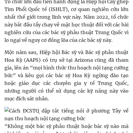
Tổ chức lớn đầu tiên hành động là Hiệp hội Cấy ghép
Tim Phổi Quốc tế (ISHLT), cơ quan nghiên cứu lớn
nhất thế giới trong lĩnh vực này. Năm 2022, tổ chức
này bắt đầu tẩy chay về mặt học thuật đối với các bài
nghiên cứu của các bác sỹ phẫu thuật Trung Quốc vì
lo ngại về nguy cơ đồng lõa của các bác sỹ này.
Một năm sau, Hiệp hội Bác sỹ và Bác sỹ phẫu thuật
Hoa Kỳ (AAPS) có trụ sở tại Arizona cũng đã tham
gia, lên án “mọi hình thức thu hoạch nội tạng cưỡng
bức” và kêu gọi các bác sỹ Hoa Kỳ ngừng đào tạo
hoặc giáo dục các chuyên gia y tế Trung Quốc,
những người có thể sử dụng các kỹ năng này vào
mục đích sát nhân.
“Không một bác sỹ phẫu thuật hoặc bác sỹ nào mà