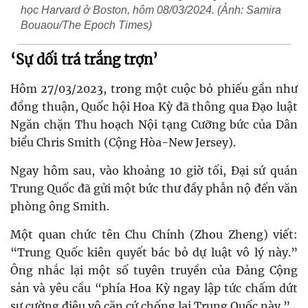
học Harvard ở Boston, hôm 08/03/2024. (Ảnh: Samira
Bouaou/The Epoch Times)
‘Sự dối trá trắng trợn’
Hôm 27/03/2023, trong một cuộc bỏ phiếu gần như
đồng thuận, Quốc hội Hoa Kỳ đã thông qua Đạo luật
Ngăn chặn Thu hoạch Nội tạng Cưỡng bức của Dân
biểu Chris Smith (Cộng Hòa-New Jersey).
Ngay hôm sau, vào khoảng 10 giờ tối, Đại sứ quán
Trung Quốc đã gửi một bức thư đầy phẫn nộ đến văn
phòng ông Smith.
Một quan chức tên Chu Chính (
Zhou Zheng)
viết:
“Trung Quốc kiên quyết bác bỏ dự luật vô lý này.”
Ông nhắc lại một số tuyên truyền của Đảng Cộng
sản và yêu cầu “phía Hoa Kỳ ngay lập tức chấm dứt
sự cường điệu vô căn cứ chống lại Trung Quốc này.”