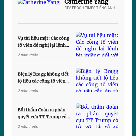
Catherine Yang
BTV EPOCH TIMES TIẾNG ANH
Vụ tài liệu mật: Các công
tố viên đề nghị lại lệnh
bịt miệng đối với cựu TT
2 năm trước
Trump sau cảnh báo của
thẩm phán
Biện lý Bragg không tiết
lộ liệu các công tố viên
có yêu cầu án tù đối với
2 năm trước
cựu TT Trump
Bồi thẩm đoàn ra phán
quyết cựu TT Trump có
tội với tất cả 34 cáo buộc
2 năm trước
trong phiên tòa ‘tiền bịt