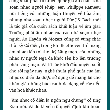
cũng xuất phát từ nhiều quốc gia Âu châu. Nhà
soạn nhạc người Pháp Jean-Philippe Rameau
nổi tiếng với những luận thuyết về hòa âm,
nhưng nhà soạn nhạc người Đức J.S. Bach mới
là tác giả của cuốn sách khái luận về âm giai.
Trường phái âm nhạc của các nhà soạn nhạc
người Áo Haydn và Mozart củng cố vững chắc
thời kỳ Cổ điển, trong khi Beethoven thì mang
âm nhạc tiến tới thời kỳ Lãng mạn, còn những
nhạc sỹ người Nga đã khắc tên họ lên trường
phái Lãng mạn. Và từ lúc khởi đầu xuyên suốt
cho tới ngày nay, nghệ thuật phổ quát của âm
nhạc cổ điển đã được sử dụng để mang lại cho
khán giả những bức tranh đa dạng về các nền
văn hoá khác nhau.
“Âm nhạc cổ điển là ngôn ngữ chung” cô Jing
Xian nói. Và đó là yếu tố quyết định khi hoàn