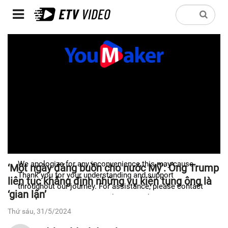
‘Một ngày đáng buồn cho nước Mỹ’: Ông Trump
liên tục khẳng định những vụ kiện tụng ông là
‘gian lận’
Thứ sáu, 31/5/2024