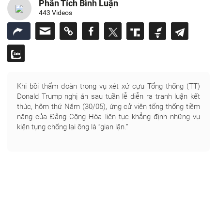
Phân Tích Bình Luận
443 Videos
Khi bồi thẩm đoàn trong vụ xét xử cựu Tổng thống (TT)
Donald Trump nghị án sau tuần lễ diễn ra tranh luận kết
thúc, hôm thứ Năm (30/05), ứng cử viên tổng thống tiềm
năng của Đảng Cộng Hòa liên tục khẳng định những vụ
kiện tụng chống lại ông là “gian lận.”
Trước mặt tất cả các phóng viên tại tòa án New York nơi
diễn ra phiên tòa xét xử, cựu TT Trump nói rằng “hôm nay
là một ngày buồn cho Mỹ quốc” sau khi đọc các bài tiểu
luận của những chuyên gia phân tích pháp lý ủng hộ lời
bào chữa của ông trùm địa ốc này.